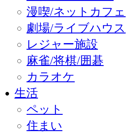
漫喫/ネットカフェ
劇場/ライブハウス
レジャー施設
麻雀/将棋/囲碁
カラオケ
生活
ペット
住まい