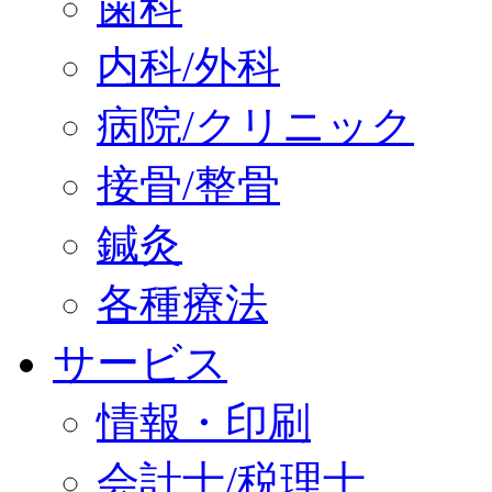
歯科
内科/外科
病院/クリニック
接骨/整骨
鍼灸
各種療法
サービス
情報・印刷
会計士/税理士