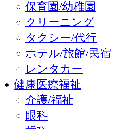
保育園/幼稚園
クリーニング
タクシー/代行
ホテル/旅館/民宿
レンタカー
健康医療福祉
介護/福祉
眼科