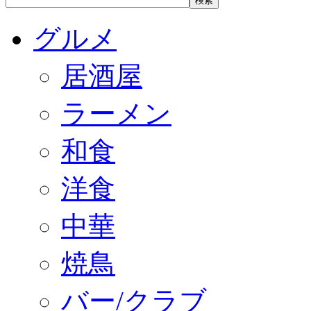
グルメ
居酒屋
ラーメン
和食
洋食
中華
焼鳥
バー/クラブ