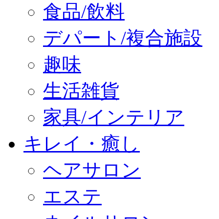
食品/飲料
デパート/複合施設
趣味
生活雑貨
家具/インテリア
キレイ・癒し
ヘアサロン
エステ