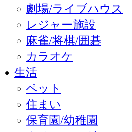
劇場/ライブハウス
レジャー施設
麻雀/将棋/囲碁
カラオケ
生活
ペット
住まい
保育園/幼稚園