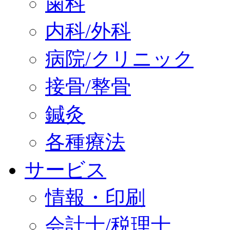
歯科
内科/外科
病院/クリニック
接骨/整骨
鍼灸
各種療法
サービス
情報・印刷
会計士/税理士