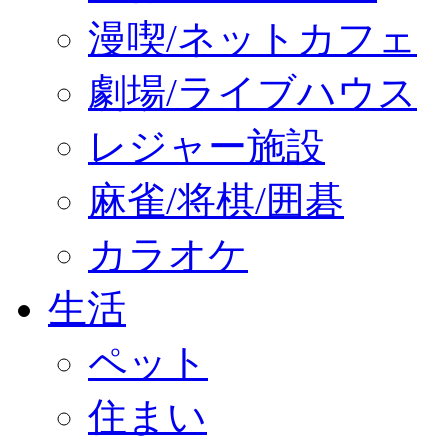
漫喫/ネットカフェ
劇場/ライブハウス
レジャー施設
麻雀/将棋/囲碁
カラオケ
生活
ペット
住まい