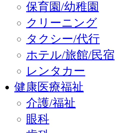
保育園/幼稚園
クリーニング
タクシー/代行
ホテル/旅館/民宿
レンタカー
健康医療福祉
介護/福祉
眼科