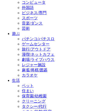
コンピュータ
外国語
ビジネス/専門
スポーツ
音楽/ダンス
芸術
遊ぶ
パチンコ/パチスロ
ゲームセンター
旅行/アウトドア
漫喫/ネットカフェ
劇場/ライブハウス
レジャー施設
麻雀/将棋/囲碁
カラオケ
生活
ペット
住まい
保育園/幼稚園
クリーニング
タクシー/代行