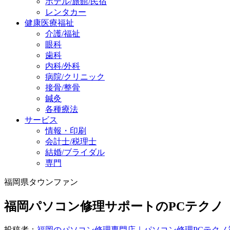
ホテル/旅館/民宿
レンタカー
健康医療福祉
介護/福祉
眼科
歯科
内科/外科
病院/クリニック
接骨/整骨
鍼灸
各種療法
サービス
情報・印刷
会計士/税理士
結婚/ブライダル
専門
福岡県タウンファン
福岡パソコン修理サポートのPCテクノ
投稿者：
福岡のパソコン修理専門店｜パソコン修理PCテクノ