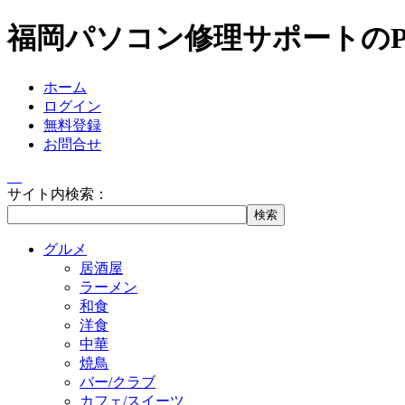
福岡パソコン修理サポートの
ホーム
ログイン
無料登録
お問合せ
サイト内検索：
グルメ
居酒屋
ラーメン
和食
洋食
中華
焼鳥
バー/クラブ
カフェ/スイーツ