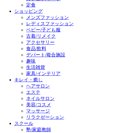
定食
ショッピング
メンズファッション
レディスファッション
ベビー/子ども服
古着/リメイク
アクセサリー
食品/飲料
デパート/複合施設
趣味
生活雑貨
家具/インテリア
キレイ・癒し
ヘアサロン
エステ
ネイルサロン
美容/コスメ
マッサージ
リラクゼーション
スクール
塾/家庭教師