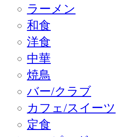
ラーメン
和食
洋食
中華
焼鳥
バー/クラブ
カフェ/スイーツ
定食