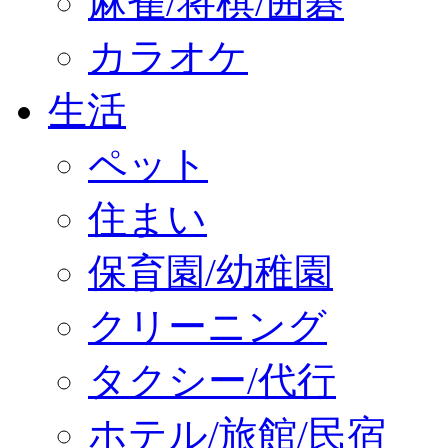
麻雀/将棋/囲碁
カラオケ
生活
ペット
住まい
保育園/幼稚園
クリーニング
タクシー/代行
ホテル/旅館/民宿