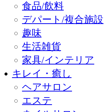
食品/飲料
デパート/複合施設
趣味
生活雑貨
家具/インテリア
キレイ・癒し
ヘアサロン
エステ