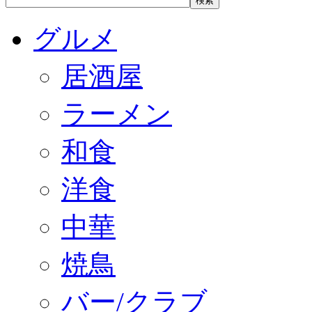
グルメ
居酒屋
ラーメン
和食
洋食
中華
焼鳥
バー/クラブ