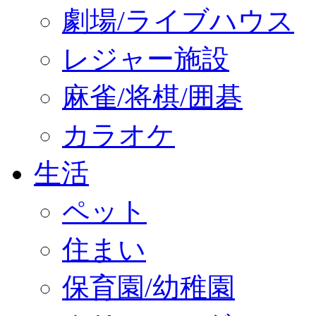
劇場/ライブハウス
レジャー施設
麻雀/将棋/囲碁
カラオケ
生活
ペット
住まい
保育園/幼稚園