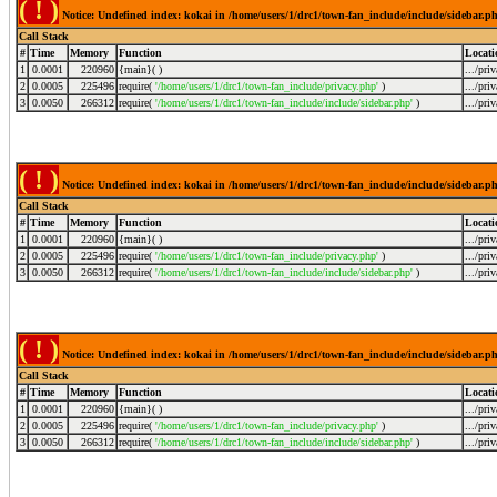
( ! )
Notice: Undefined index: kokai in /home/users/1/drc1/town-fan_include/include/sidebar.p
Call Stack
#
Time
Memory
Function
Locati
1
0.0001
220960
{main}( )
.../pri
2
0.0005
225496
require(
'/home/users/1/drc1/town-fan_include/privacy.php'
)
.../pri
3
0.0050
266312
require(
'/home/users/1/drc1/town-fan_include/include/sidebar.php'
)
.../pri
( ! )
Notice: Undefined index: kokai in /home/users/1/drc1/town-fan_include/include/sidebar.p
Call Stack
#
Time
Memory
Function
Locati
1
0.0001
220960
{main}( )
.../pri
2
0.0005
225496
require(
'/home/users/1/drc1/town-fan_include/privacy.php'
)
.../pri
3
0.0050
266312
require(
'/home/users/1/drc1/town-fan_include/include/sidebar.php'
)
.../pri
( ! )
Notice: Undefined index: kokai in /home/users/1/drc1/town-fan_include/include/sidebar.p
Call Stack
#
Time
Memory
Function
Locati
1
0.0001
220960
{main}( )
.../pri
2
0.0005
225496
require(
'/home/users/1/drc1/town-fan_include/privacy.php'
)
.../pri
3
0.0050
266312
require(
'/home/users/1/drc1/town-fan_include/include/sidebar.php'
)
.../pri