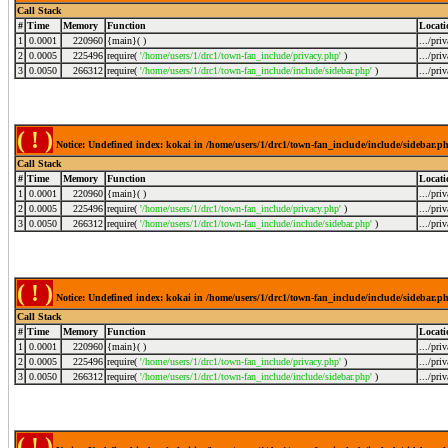
Call Stack
#
Time
Memory
Function
Locati
1
0.0001
220960
{main}( )
.../pri
2
0.0005
225496
require(
'/home/users/1/drc1/town-fan_include/privacy.php'
)
.../pri
3
0.0050
266312
require(
'/home/users/1/drc1/town-fan_include/include/sidebar.php'
)
.../pri
( ! )
Notice: Undefined index: kokai in /home/users/1/drc1/town-fan_include/include/sidebar.p
Call Stack
#
Time
Memory
Function
Locati
1
0.0001
220960
{main}( )
.../pri
2
0.0005
225496
require(
'/home/users/1/drc1/town-fan_include/privacy.php'
)
.../pri
3
0.0050
266312
require(
'/home/users/1/drc1/town-fan_include/include/sidebar.php'
)
.../pri
( ! )
Notice: Undefined index: kokai in /home/users/1/drc1/town-fan_include/include/sidebar.p
Call Stack
#
Time
Memory
Function
Locati
1
0.0001
220960
{main}( )
.../pri
2
0.0005
225496
require(
'/home/users/1/drc1/town-fan_include/privacy.php'
)
.../pri
3
0.0050
266312
require(
'/home/users/1/drc1/town-fan_include/include/sidebar.php'
)
.../pri
( ! )