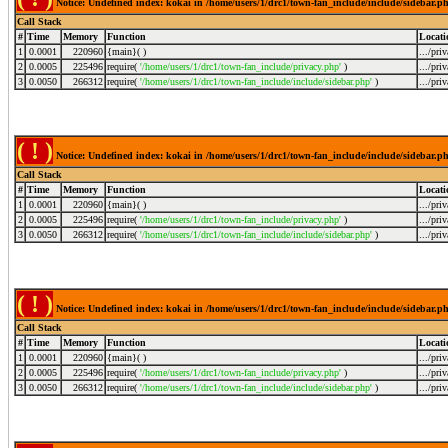
Notice: Undefined index: kokai in /home/users/1/drc1/town-fan_include/include/sidebar.p
Call Stack
#
Time
Memory
Function
Locati
1
0.0001
220960
{main}( )
.../pri
2
0.0005
225496
require(
'/home/users/1/drc1/town-fan_include/privacy.php'
)
.../pri
3
0.0050
266312
require(
'/home/users/1/drc1/town-fan_include/include/sidebar.php'
)
.../pri
( ! )
Notice: Undefined index: kokai in /home/users/1/drc1/town-fan_include/include/sidebar.p
Call Stack
#
Time
Memory
Function
Locati
1
0.0001
220960
{main}( )
.../pri
2
0.0005
225496
require(
'/home/users/1/drc1/town-fan_include/privacy.php'
)
.../pri
3
0.0050
266312
require(
'/home/users/1/drc1/town-fan_include/include/sidebar.php'
)
.../pri
( ! )
Notice: Undefined index: kokai in /home/users/1/drc1/town-fan_include/include/sidebar.p
Call Stack
#
Time
Memory
Function
Locati
1
0.0001
220960
{main}( )
.../pri
2
0.0005
225496
require(
'/home/users/1/drc1/town-fan_include/privacy.php'
)
.../pri
3
0.0050
266312
require(
'/home/users/1/drc1/town-fan_include/include/sidebar.php'
)
.../pri