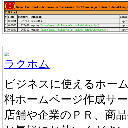
( ! )
Notice: Undefined index: kokai in /home/users/1/drc1/town-fan_include/include/sidebar.p
Call Stack
#
Time
Memory
Function
Locati
1
0.0001
220960
{main}( )
.../pri
2
0.0005
225496
require(
'/home/users/1/drc1/town-fan_include/privacy.php'
)
.../pri
3
0.0050
266312
require(
'/home/users/1/drc1/town-fan_include/include/sidebar.php'
)
.../pri
ホームページ無料作成サービス
ラクホム
ビジネスに使えるホーム
料ホームページ作成サ
店舗や企業のＰＲ、商品