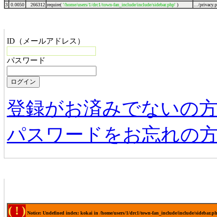
3
0.0050
266312
require(
'/home/users/1/drc1/town-fan_include/include/sidebar.php'
)
.../privacy.
管理者メニュー
ID（メールアドレス）
パスワード
登録がお済みでないの
パスワードをお忘れの
お店からの新着情報
( ! )
Notice: Undefined index: kokai in /home/users/1/drc1/town-fan_include/include/sidebar.p