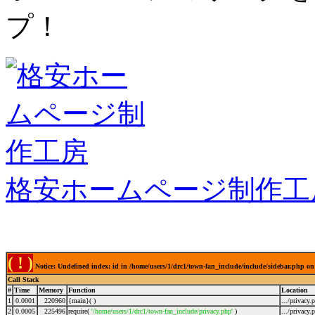
プ！
格安ホームページ制作工
( ! )
Notice: Undefined index: id in /home/users/1/drc1/town-fan_include/include/sidebar.php on
Call Stack
#
Time
Memory
Function
Location
1
0.0001
220960
{main}( )
.../privacy.
2
0.0005
225496
require(
'/home/users/1/drc1/town-fan_include/privacy.php'
)
.../privacy.