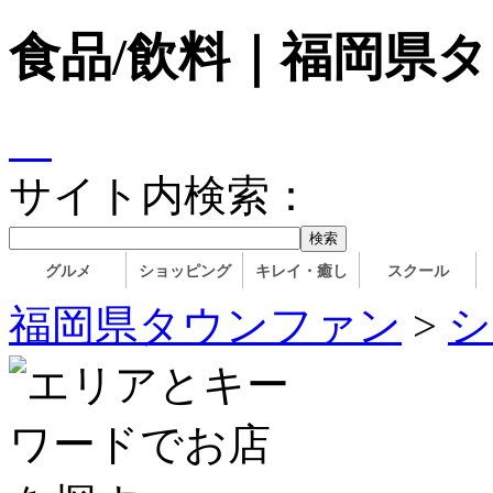
食品/飲料｜福岡県
サイト内検索：
グルメ
ショッピング
キレイ・癒し
スクール
福岡県タウンファン
>
シ