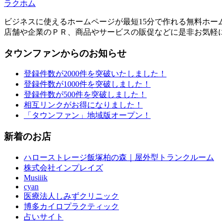
ラクホム
ビジネスに使えるホームページが最短15分で作れる無料ホー
店舗や企業のＰＲ、商品やサービスの販促などに是非お気軽
タウンファンからのお知らせ
登録件数が2000件を突破いたしました！
登録件数が1000件を突破しました！
登録件数が500件を突破しました！
相互リンクがお得になりました！
「タウンファン」地域版オープン！
新着のお店
ハローストレージ飯塚柏の森｜屋外型トランクルーム
株式会社インプレイズ
Musiiik
cyan
医療法人しみずクリニック
博多カイロプラクティック
占いサイト