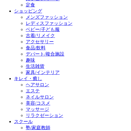
定食
ショッピング
メンズファッション
レディスファッション
ベビー/子ども服
古着/リメイク
アクセサリー
食品/飲料
デパート/複合施設
趣味
生活雑貨
家具/インテリア
キレイ・癒し
ヘアサロン
エステ
ネイルサロン
美容/コスメ
マッサージ
リラクゼーション
スクール
塾/家庭教師