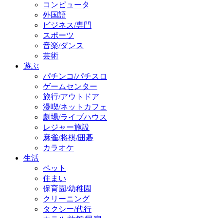
コンピュータ
外国語
ビジネス/専門
スポーツ
音楽/ダンス
芸術
遊ぶ
パチンコ/パチスロ
ゲームセンター
旅行/アウトドア
漫喫/ネットカフェ
劇場/ライブハウス
レジャー施設
麻雀/将棋/囲碁
カラオケ
生活
ペット
住まい
保育園/幼稚園
クリーニング
タクシー/代行