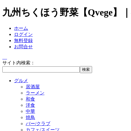
九州ちくほう野菜【Qvege
ホーム
ログイン
無料登録
お問合せ
サイト内検索：
グルメ
居酒屋
ラーメン
和食
洋食
中華
焼鳥
バー/クラブ
カフェ/スイーツ