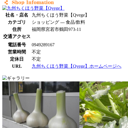
社名・店名
九州ちくほう野菜【Qvege】
カテゴリ
ショッピング --- 食品/飲料
住所
福岡県宮若市鶴田973-11
交通アクセス
電話番号
0949289167
営業時間
不定
定休日
不定
URL
九州ちくほう野菜【Qvege】ホームページへ