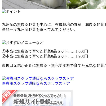
九州産の無農薬野菜を中心に、有機栽培の野菜、減農薬野菜
是非一度九州産野菜を食べてみてください。
①本当に無農薬で育てた野菜8品セット……1,680円
②本当に無農薬で育てた野菜8品セット……1,980円
東榎田兄弟が正直に無農薬・無化学肥料で育てた元気な野菜
医療用スクラブ通販ならスクラブストア