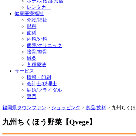
ホテル/旅館/民宿
レンタカー
健康医療福祉
介護/福祉
眼科
歯科
内科/外科
病院/クリニック
接骨/整骨
鍼灸
各種療法
サービス
情報・印刷
会計士/税理士
結婚/ブライダル
専門
福岡県タウンファン
>
ショッピング
>
食品/飲料
> 九州ちくほ
九州ちくほう野菜【Qvege】