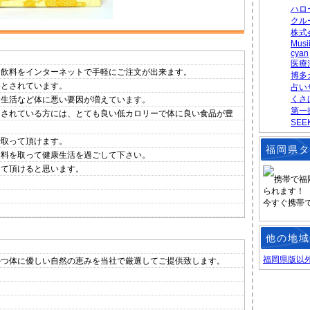
ハロ
クル
株式
Musii
cyan
医療
＆飲料をインターネットで手軽にご注文が出来ます。
博多
いとされています。
占い
くさ
食生活など体に悪い要因が増えています。
第一
をされている方には、とても良い低カロリーで体に良い食品が豊
SEE
で取って頂けます。
福岡県タ
飲料を取って健康生活を過ごして下さい。
って頂けると思います。
携帯で福
られます！
今すぐ携帯
他の地域
福岡県版以
かつ体に優しい自然の恵みを当社で厳選してご提供致します。