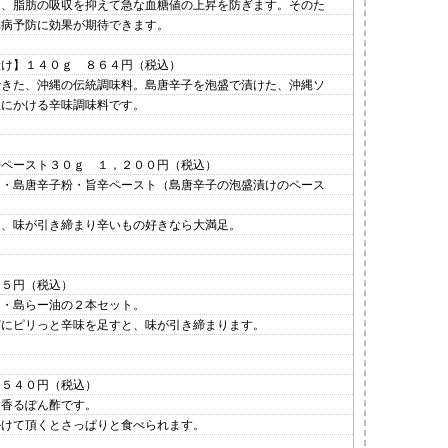
え、脂肪の吸収を抑えて急な血糖値の上昇を防ぎます。そのた
尿病予防に効果が期待できます。
漬け】１４０ｇ ８６４円（税込）
できた、沖縄の伝統調味料。島唐辛子を泡盛で漬けた、沖縄ソ
理にかける辛味調味料です。
辛ペースト３０ｇ １，２００円（税込）
）・島唐辛子粉・旨辛ペースト（島唐辛子の泡盛漬けのペース
て、味が引き締まり辛いもの好きなら大満足。
８５円（税込）
）・島らー油の２本セット。
どにピリっと辛味を足すと、味が引き締まります。
。
 ５４０円（税込）
に香るぽん酢です。
かけて頂くとさっぱりと食べられます。