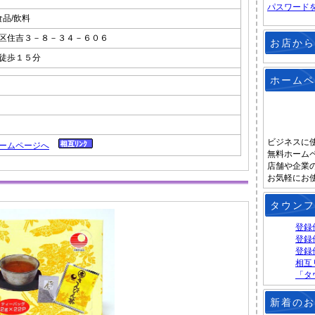
パスワード
食品/飲料
区住吉３－８－３４－６０６
お店から
徒歩１５分
ホームペ
ビジネスに
ームページへ
無料ホーム
店舗や企業
お気軽にお
タウンフ
登録
登録
登録
相互
「タ
新着のお