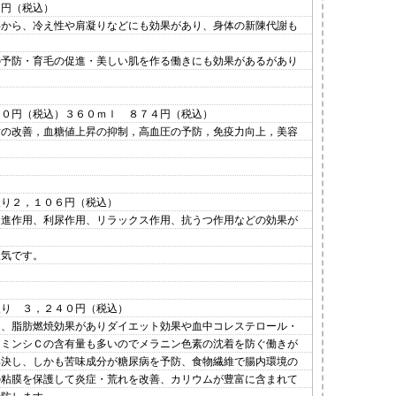
４円（税込）
事から、冷え性や肩凝りなどにも効果があり、身体の新陳代謝も
の予防・育毛の促進・美しい肌を作る働きにも効果があるがあり
４０円（税込）３６０ｍｌ ８７４円（税込）
謝の改善，血糖値上昇の抑制，高血圧の予防，免疫力向上，美容
入り２，１０６円（税込）
促進作用、利尿作用、リラックス作用、抗うつ作用などの効果が
人気です。
入り ３，２４０円（税込）
は、脂肪燃焼効果がありダイエット効果や血中コレステロール・
タミンシＣの含有量も多いのでメラニン色素の沈着を防ぐ働きが
解決し、しかも苦味成分が糖尿病を予防、食物繊維で腸内環境の
の粘膜を保護して炎症・荒れを改善、カリウムが豊富に含まれて