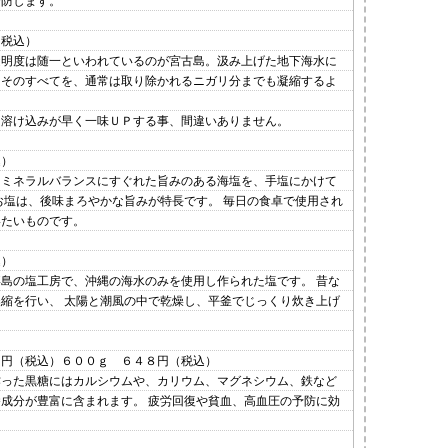
予防します。
（税込）
透明度は随一といわれているのが宮古島。汲み上げた地下海水に
、そのすべてを、通常は取り除かれるニガリ分までも凝縮するよ
も溶け込みが早く一味ＵＰする事、間違いありません。
込）
、ミネラルバランスにすぐれた旨みのある海塩を、手塩にかけて
お塩は、後味まろやかな旨みが特長です。 毎日の食卓で使用され
いたいものです。
込）
島の塩工房で、沖縄の海水のみを使用し作られた塩です。 昔な
縮を行い、 太陽と潮風の中で乾燥し、平釜でじっくり炊き上げ
４円（税込）６００ｇ ６４８円（税込）
作った黒糖にはカルシウムや、カリウム、マグネシウム、鉄など
成分が豊富に含まれます。 疲労回復や貧血、高血圧の予防に効