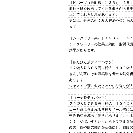
【ピパーツ（島胡椒）】３５ｇ ４５
血行不良を改善してくれる働きがある
上げてくれる効果があります。
更には、身体のむくみの解消や抜け毛
ます。
【シークワサー果汁】１５０ｍｌ ５
シークワーサーの効果と効能 脂質代
効果があります。
【さんぴん茶ティーパック】
２２袋入り６０５円（税込）１００袋
さんぴん茶には血液循環を促進や消化
あります。
ジャスミン茶に似たさわやかな香りが
【ゴーヤ茶ティパック】
２０袋入り７５６円（税込）１００袋
ゴーヤ茶に含まれる共役リノール酸に
中性脂肪を減らす働きがあります。ビ
シミ・そばかすといった肌トラブルを
改善、胃や腸の働きを活発にし、胃腸