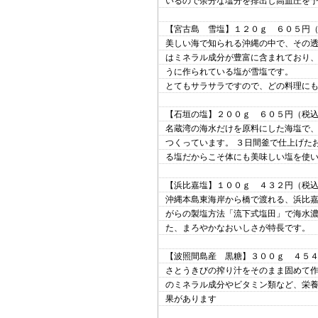
いるので余分な塩分を排出し高血圧を
【宮古島 雪塩】１２０ｇ ６０５円
美しい海で知られる沖縄の中で、その
はミネラル成分が豊富に含まれており
うに作られている塩が雪塩です。
とてもサラサラですので、どの料理に
【石垣の塩】２００ｇ ６０５円（税
名蔵湾の海水だけを原料にした海塩で
つくっています。 ３日間釜で仕上げた
る塩だからこそ体にも美味しい塩を使
【浜比嘉塩】１００ｇ ４３２円（税
沖縄本島東海岸から橋で渡れる、浜比嘉
がらの製塩方法「流下式塩田」で海水濃
た、まろやかなおいしさが特長です。
【波照間島産 黒糖】３００ｇ ４５
さとうきびの搾り汁をそのまま固めて
のミネラル成分やビタミン類など、栄養
果があります