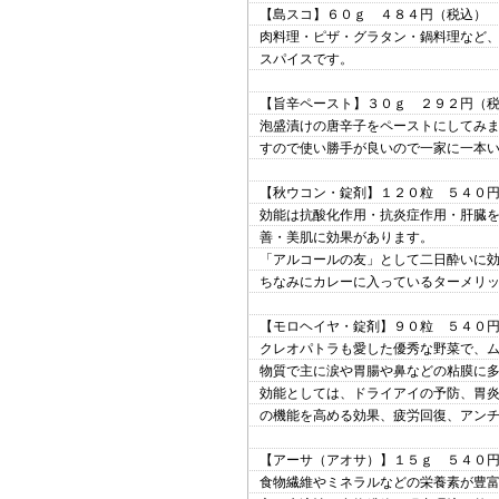
【島スコ】６０ｇ ４８４円（税込）
肉料理・ピザ・グラタン・鍋料理など
スパイスです。
【旨辛ペースト】３０ｇ ２９２円（
泡盛漬けの唐辛子をペーストにしてみ
すので使い勝手が良いので一家に一本
【秋ウコン・錠剤】１２０粒 ５４０
効能は抗酸化作用・抗炎症作用・肝臓
善・美肌に効果があります。
「アルコールの友」として二日酔いに
ちなみにカレーに入っているターメリ
【モロヘイヤ・錠剤】９０粒 ５４０
クレオパトラも愛した優秀な野菜で、
物質で主に涙や胃腸や鼻などの粘膜に
効能としては、ドライアイの予防、胃
の機能を高める効果、疲労回復、アン
【アーサ（アオサ）】１５ｇ ５４０
食物繊維やミネラルなどの栄養素が豊