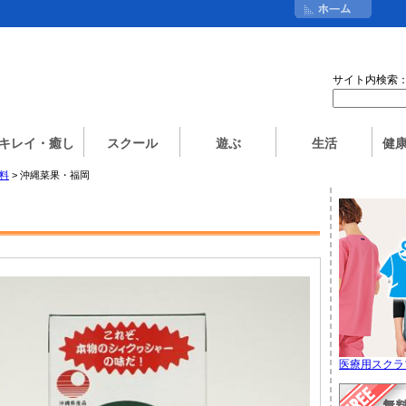
サイト内検索
キレイ・癒し
スクール
遊ぶ
生活
健
飲料
> 沖縄菜果・福岡
医療用スクラ