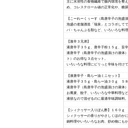
主に水溶性の食物繊維で腸内環境を整
め、コレステロール値の正常化や、糖
【こーれーくぅーす（島唐辛子の泡盛
泡盛の老舗酒造「瑞泉」とコラボして
バ・ちゃんぷる類など、いろいろな料
【激辛３兄弟】
液唐辛子３５ｇ、唐辛子粉１５ｇ、旨
液唐辛子（島唐辛子の泡盛漬けの液体
ト）のお得な３点セット。
いろいろな料理にピリっと辛味を付け
【液唐辛子・島らー油ミニセット】
液唐辛子３５ｇ・島らー油３０ｇ ５
液唐辛子（島唐辛子の泡盛漬けの液体
お蕎麦、餃子、いろいろな中華料理な
液状なので混ぜるのに最適辛味調味料
【シィクヮサー入りぽん酢】１６０ｇ
シィクヮサーの香りがやさしくほのか
鍋料理やいろいろなお肉、炒め物にも