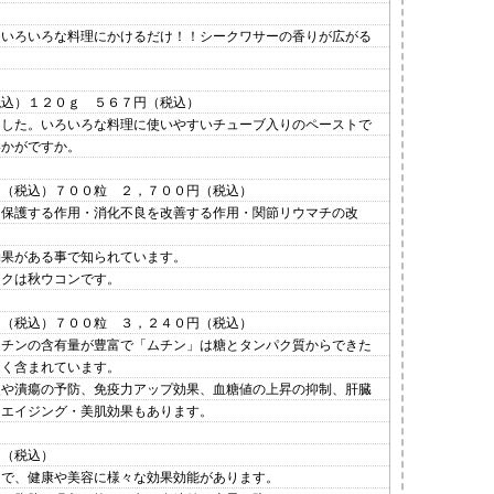
、いろいろな料理にかけるだけ！！シークワサーの香りが広がる
税込）１２０ｇ ５６７円（税込）
ました。いろいろな料理に使いやすいチューブ入りのペーストで
いかがですか。
円（税込）７００粒 ２，７００円（税込）
を保護する作用・消化不良を改善する作用・関節リウマチの改
効果がある事で知られています。
ックは秋ウコンです。
円（税込）７００粒 ３，２４０円（税込）
ムチンの含有量が豊富で「ムチン」は糖とタンパク質からできた
多く含まれています。
炎や潰瘍の予防、免疫力アップ効果、血糖値の上昇の抑制、肝臓
チエイジング・美肌効果もあります。
円（税込）
富で、健康や美容に様々な効果効能があります。