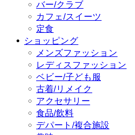
バー/クラブ
カフェ/スイーツ
定食
ショッピング
メンズファッション
レディスファッション
ベビー/子ども服
古着/リメイク
アクセサリー
食品/飲料
デパート/複合施設