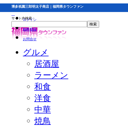
博多祇園三郎明太子商店｜福岡県タウンファン
サイト内検索：
ログイン
無料登録
お問合せ
グルメ
居酒屋
ラーメン
和食
洋食
中華
焼鳥