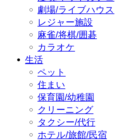
劇場/ライブハウス
レジャー施設
麻雀/将棋/囲碁
カラオケ
生活
ペット
住まい
保育園/幼稚園
クリーニング
タクシー/代行
ホテル/旅館/民宿