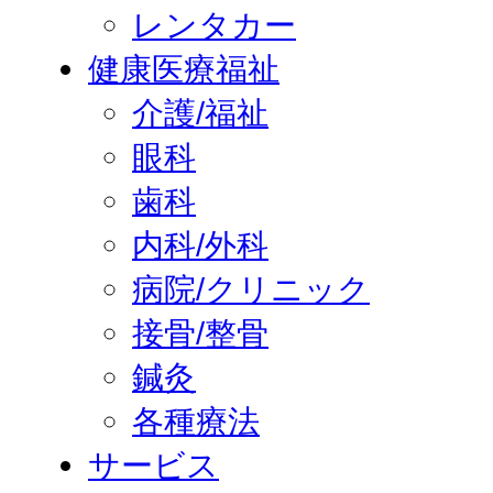
レンタカー
健康医療福祉
介護/福祉
眼科
歯科
内科/外科
病院/クリニック
接骨/整骨
鍼灸
各種療法
サービス