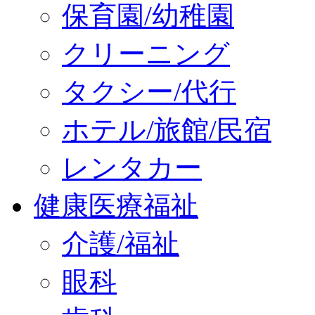
保育園/幼稚園
クリーニング
タクシー/代行
ホテル/旅館/民宿
レンタカー
健康医療福祉
介護/福祉
眼科