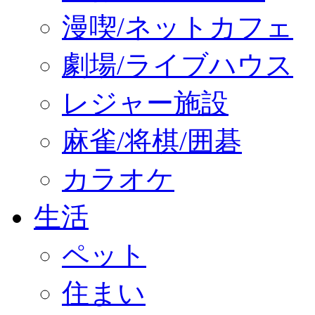
漫喫/ネットカフェ
劇場/ライブハウス
レジャー施設
麻雀/将棋/囲碁
カラオケ
生活
ペット
住まい