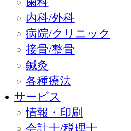
歯科
内科/外科
病院/クリニック
接骨/整骨
鍼灸
各種療法
サービス
情報・印刷
会計士/税理士