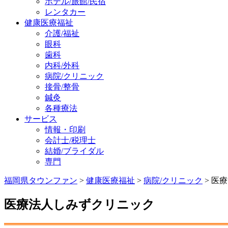
ホテル/旅館/民宿
レンタカー
健康医療福祉
介護/福祉
眼科
歯科
内科/外科
病院/クリニック
接骨/整骨
鍼灸
各種療法
サービス
情報・印刷
会計士/税理士
結婚/ブライダル
専門
福岡県タウンファン
>
健康医療福祉
>
病院/クリニック
> 医
医療法人しみずクリニック