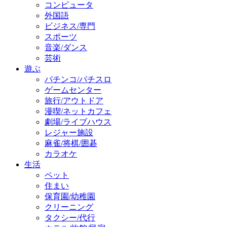
コンピュータ
外国語
ビジネス/専門
スポーツ
音楽/ダンス
芸術
遊ぶ
パチンコ/パチスロ
ゲームセンター
旅行/アウトドア
漫喫/ネットカフェ
劇場/ライブハウス
レジャー施設
麻雀/将棋/囲碁
カラオケ
生活
ペット
住まい
保育園/幼稚園
クリーニング
タクシー/代行