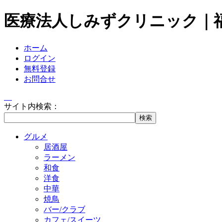
医療法人しみずクリニック｜
ホーム
ログイン
無料登録
お問合せ
サイト内検索：
グルメ
居酒屋
ラーメン
和食
洋食
中華
焼鳥
バー/クラブ
カフェ/スイーツ