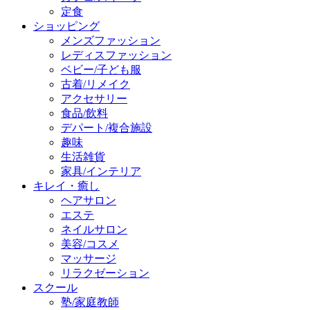
定食
ショッピング
メンズファッション
レディスファッション
ベビー/子ども服
古着/リメイク
アクセサリー
食品/飲料
デパート/複合施設
趣味
生活雑貨
家具/インテリア
キレイ・癒し
ヘアサロン
エステ
ネイルサロン
美容/コスメ
マッサージ
リラクゼーション
スクール
塾/家庭教師