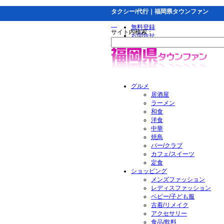
タクシー/代行｜福岡県タウンファン
無料登録
サイト内検索：
お問合せ
グルメ
居酒屋
ラーメン
和食
洋食
中華
焼鳥
バー/クラブ
カフェ/スイーツ
定食
ショッピング
メンズファッション
レディスファッション
ベビー/子ども服
古着/リメイク
アクセサリー
食品/飲料