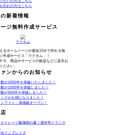
でないの方はこちら
お忘れの方はこちら
らの新着情報
ページ無料作成サービス
ラクホム
えるホームページが最短15分で作れる無
ジ作成サービス「ラクホム」！
ＰＲ、商品やサービスの販促などに是非お
ください。
ファンからのお知らせ
数が2000件を突破いたしました！
数が1000件を突破しました！
数が500件を突破しました！
リンクがお得になりました！
ウンファン」地域版オープン！
お店
ーストレージ飯塚柏の森｜屋外型トランク
ム
会社インプレイズ