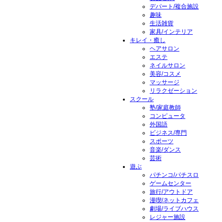
デパート/複合施設
趣味
生活雑貨
家具/インテリア
キレイ・癒し
ヘアサロン
エステ
ネイルサロン
美容/コスメ
マッサージ
リラクゼーション
スクール
塾/家庭教師
コンピュータ
外国語
ビジネス/専門
スポーツ
音楽/ダンス
芸術
遊ぶ
パチンコ/パチスロ
ゲームセンター
旅行/アウトドア
漫喫/ネットカフェ
劇場/ライブハウス
レジャー施設