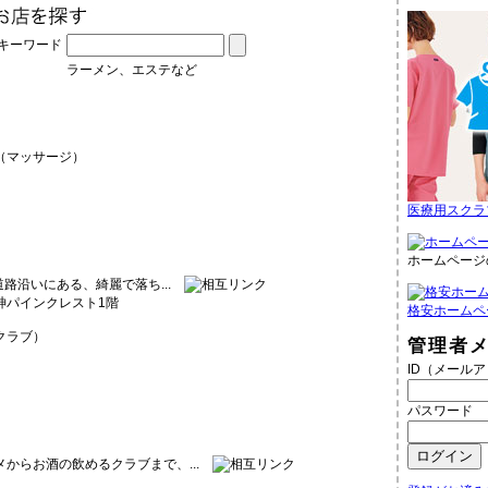
キーワード
ラーメン、エステなど
（マッサージ）
医療用スクラ
ホームページ
道路沿いにある、綺麗で落ち...
天神パインクレスト1階
格安ホームペ
クラブ）
管理者
ID（メール
パスワード
からお酒の飲めるクラブまで、...