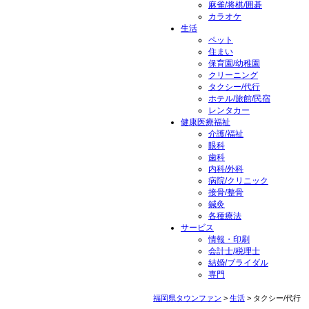
麻雀/将棋/囲碁
カラオケ
生活
ペット
住まい
保育園/幼稚園
クリーニング
タクシー/代行
ホテル/旅館/民宿
レンタカー
健康医療福祉
介護/福祉
眼科
歯科
内科/外科
病院/クリニック
接骨/整骨
鍼灸
各種療法
サービス
情報・印刷
会計士/税理士
結婚/ブライダル
専門
福岡県タウンファン
>
生活
> タクシー/代行