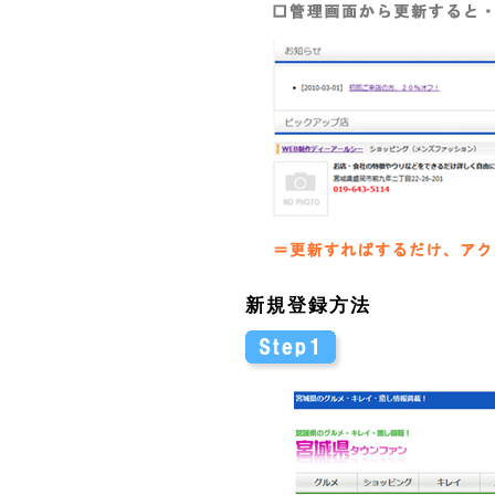
新規登録方法