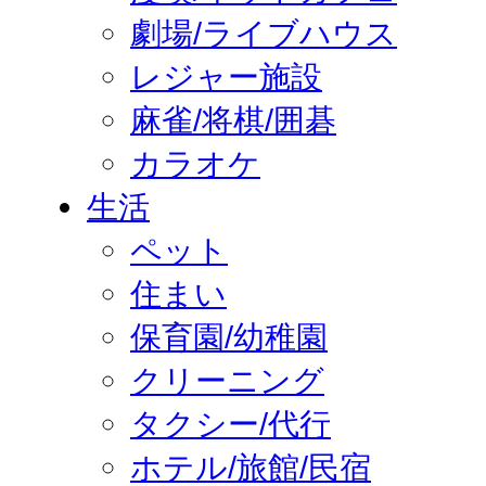
劇場/ライブハウス
レジャー施設
麻雀/将棋/囲碁
カラオケ
生活
ペット
住まい
保育園/幼稚園
クリーニング
タクシー/代行
ホテル/旅館/民宿