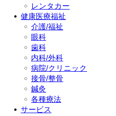
レンタカー
健康医療福祉
介護/福祉
眼科
歯科
内科/外科
病院/クリニック
接骨/整骨
鍼灸
各種療法
サービス