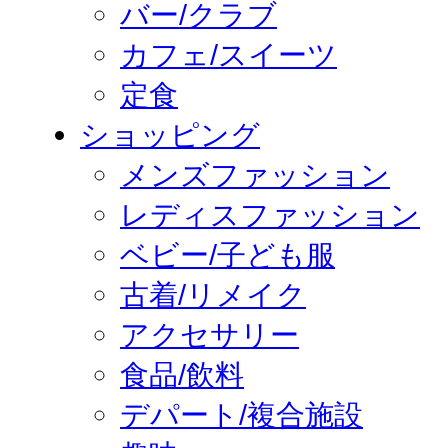
バー/クラブ
カフェ/スイーツ
定食
ショッピング
メンズファッション
レディスファッション
ベビー/子ども服
古着/リメイク
アクセサリー
食品/飲料
デパート/複合施設