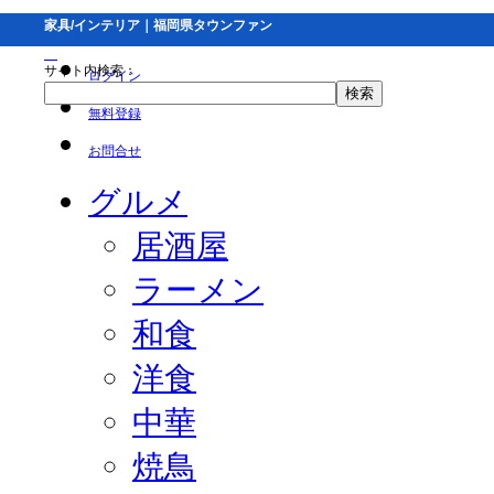
家具/インテリア｜福岡県タウンファン
サイト内検索：
ログイン
無料登録
お問合せ
グルメ
居酒屋
ラーメン
和食
洋食
中華
焼鳥