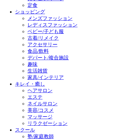
定食
ショッピング
メンズファッション
レディスファッション
ベビー/子ども服
古着/リメイク
アクセサリー
食品/飲料
デパート/複合施設
趣味
生活雑貨
家具/インテリア
キレイ・癒し
ヘアサロン
エステ
ネイルサロン
美容/コスメ
マッサージ
リラクゼーション
スクール
塾/家庭教師