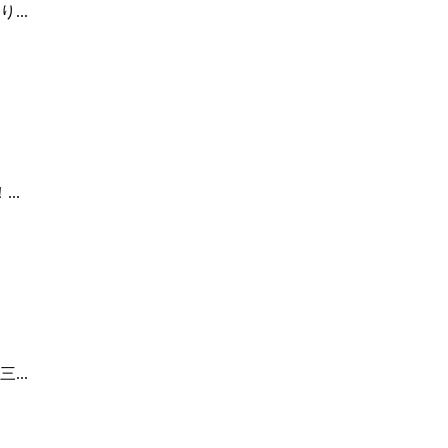
..
..
..