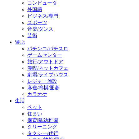
コンピュータ
外国語
ビジネス/専門
スポーツ
音楽/ダンス
芸術
遊ぶ
パチンコ/パチスロ
ゲームセンター
旅行/アウトドア
漫喫/ネットカフェ
劇場/ライブハウス
レジャー施設
麻雀/将棋/囲碁
カラオケ
生活
ペット
住まい
保育園/幼稚園
クリーニング
タクシー/代行