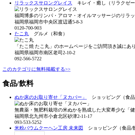
リラックスサロングレイス
キレイ・癒し（リラクゼー
福岡博多のリンパ・アロマ・オイルマッサージのリラッ
福岡県福岡市中央区渡辺通5-8-3
0120-700-903
たこ丸
グルメ（和食）
「たこ焼 たこ丸」のホームページをご訪問頂き誠にあり
福岡県福岡市南区老司2-10-2
092-566-5722
このカテゴリに無料掲載する>>
食品/飲料
ぬか床のお取り寄せ「ヌカバー」
ショッピング（食品
無農薬・無肥料栽培の米ぬかを熟成した大変希少な「健康
福岡県北九州市小倉北区砂津2-11-17
093-533-5252
米粉バウムクーヘン工房 未来図
ショッピング（食品/