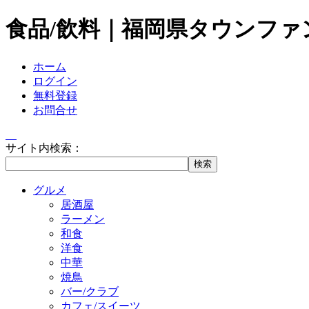
食品/飲料｜福岡県タウンファ
ホーム
ログイン
無料登録
お問合せ
サイト内検索：
グルメ
居酒屋
ラーメン
和食
洋食
中華
焼鳥
バー/クラブ
カフェ/スイーツ