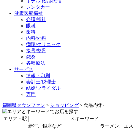
ホテル/旅館/民宿
レンタカー
健康医療福祉
介護/福祉
眼科
歯科
内科/外科
病院/クリニック
接骨/整骨
鍼灸
各種療法
サービス
情報・印刷
会計士/税理士
結婚/ブライダル
専門
福岡県タウンファン
>
ショッピング
> 食品/飲料
エリア・駅
×
キーワード
新宿、銀座など
ラーメン、エ