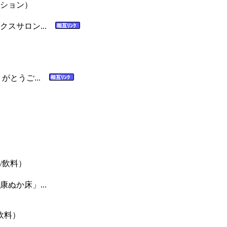
ション）
クスサロン...
がとうご...
/飲料）
ぬか床」...
飲料）