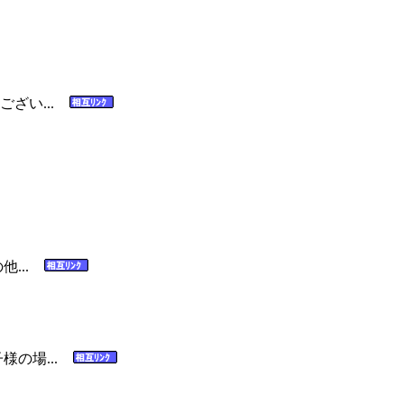
ざい...
他...
様の場...