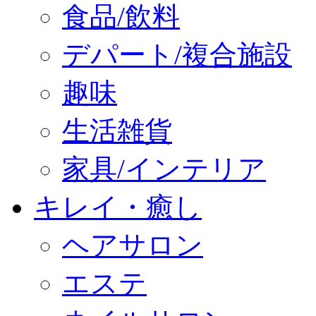
食品/飲料
デパート/複合施設
趣味
生活雑貨
家具/インテリア
キレイ・癒し
ヘアサロン
エステ