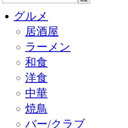
グルメ
居酒屋
ラーメン
和食
洋食
中華
焼鳥
バー/クラブ