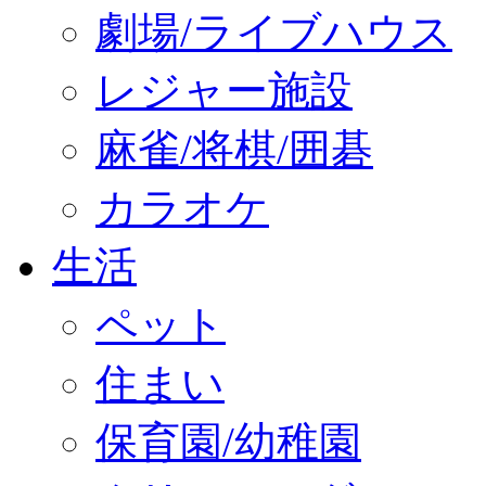
劇場/ライブハウス
レジャー施設
麻雀/将棋/囲碁
カラオケ
生活
ペット
住まい
保育園/幼稚園