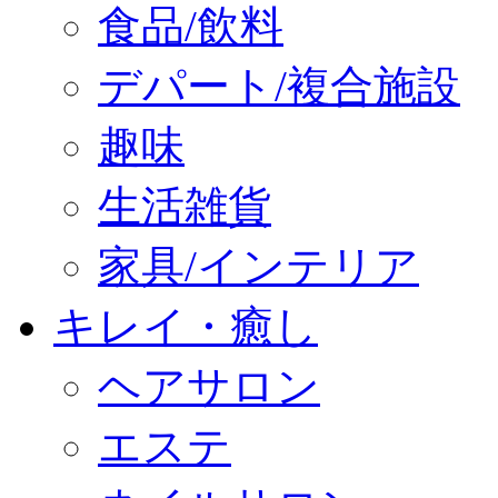
食品/飲料
デパート/複合施設
趣味
生活雑貨
家具/インテリア
キレイ・癒し
ヘアサロン
エステ