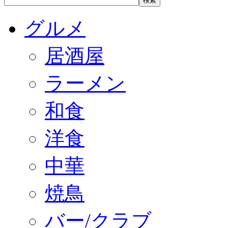
グルメ
居酒屋
ラーメン
和食
洋食
中華
焼鳥
バー/クラブ