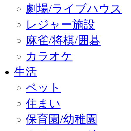
劇場/ライブハウス
レジャー施設
麻雀/将棋/囲碁
カラオケ
生活
ペット
住まい
保育園/幼稚園