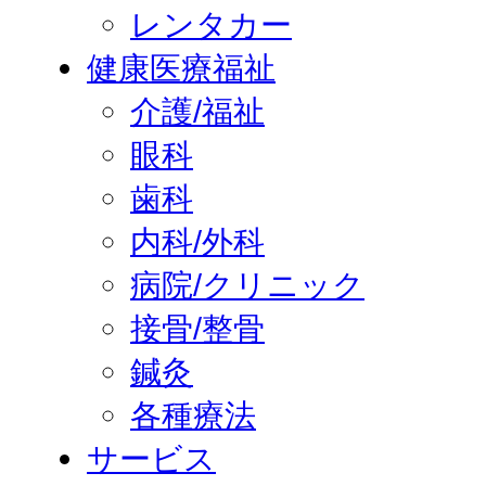
レンタカー
健康医療福祉
介護/福祉
眼科
歯科
内科/外科
病院/クリニック
接骨/整骨
鍼灸
各種療法
サービス