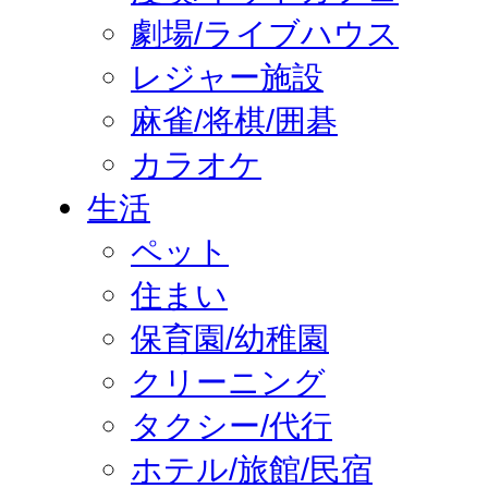
劇場/ライブハウス
レジャー施設
麻雀/将棋/囲碁
カラオケ
生活
ペット
住まい
保育園/幼稚園
クリーニング
タクシー/代行
ホテル/旅館/民宿