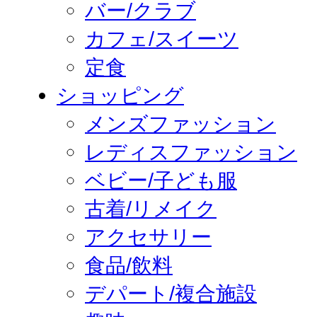
バー/クラブ
カフェ/スイーツ
定食
ショッピング
メンズファッション
レディスファッション
ベビー/子ども服
古着/リメイク
アクセサリー
食品/飲料
デパート/複合施設