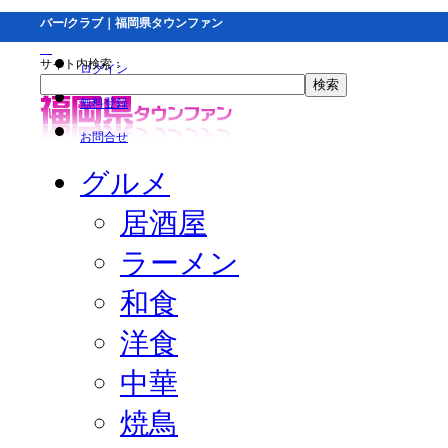
バー/クラブ｜福岡県タウンファン
サイト内検索：
ログイン
無料登録
お問合せ
グルメ
居酒屋
ラーメン
和食
洋食
中華
焼鳥