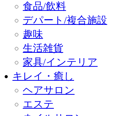
食品/飲料
デパート/複合施設
趣味
生活雑貨
家具/インテリア
キレイ・癒し
ヘアサロン
エステ