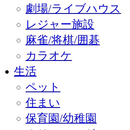
劇場/ライブハウス
レジャー施設
麻雀/将棋/囲碁
カラオケ
生活
ペット
住まい
保育園/幼稚園