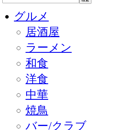
グルメ
居酒屋
ラーメン
和食
洋食
中華
焼鳥
バー/クラブ