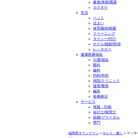
麻雀/将棋/囲碁
カラオケ
生活
ペット
住まい
保育園/幼稚園
クリーニング
タクシー/代行
ホテル/旅館/民宿
レンタカー
健康医療福祉
介護/福祉
眼科
歯科
内科/外科
病院/クリニック
接骨/整骨
鍼灸
各種療法
サービス
情報・印刷
会計士/税理士
結婚/ブライダル
専門
福岡県タウンファン
>
キレイ・癒し
> マッサ