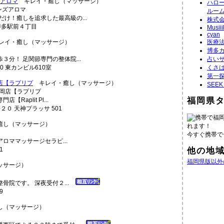
ズアロマ
キレイ・癒し（マッサージ）
ハロ
ルー
け！癒しを追求した最高級の...
株式
区博多駅前４丁目
Musiii
cyan
イ・癒し（マッサージ）
医療
博多
分！ 足関節専門の整体院...
占い
30 東カンビル610室
くさ
第一探
福岡店【ラプリプ
キレイ・癒し（マッサージ）
SEE
福岡県
aplit Pl...
０ 天神プラッサ 501
携帯で福
し（マッサージ）
れます！
今すぐ携帯で
ロママッサージセラピ...
1
他の地
福岡県版以外
ッサージ）
骨院です。 深夜受付２...
9
（マッサージ）