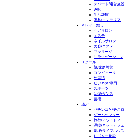
デパート/複合施設
趣味
生活雑貨
家具/インテリア
キレイ・癒し
ヘアサロン
エステ
ネイルサロン
美容/コスメ
マッサージ
リラクゼーション
スクール
塾/家庭教師
コンピュータ
外国語
ビジネス/専門
スポーツ
音楽/ダンス
芸術
遊ぶ
パチンコ/パチスロ
ゲームセンター
旅行/アウトドア
漫喫/ネットカフェ
劇場/ライブハウス
レジャー施設