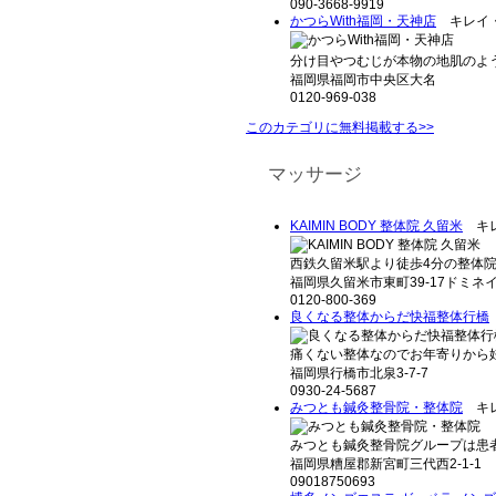
090-3668-9919
かつらWith福岡・天神店
キレイ・
分け目やつむじが本物の地肌のよう
福岡県福岡市中央区大名
0120-969-038
このカテゴリに無料掲載する>>
マッサージ
KAIMIN BODY 整体院 久留米
キレ
西鉄久留米駅より徒歩4分の整体院【KAI
福岡県久留米市東町39-17ドミネイト
0120-800-369
良くなる整体からだ快福整体行橋
痛くない整体なのでお年寄りから妊
福岡県行橋市北泉3-7-7
0930-24-5687
みつとも鍼灸整骨院・整体院
キレ
みつとも鍼灸整骨院グループは患者
福岡県糟屋郡新宮町三代西2-1-1
09018750693