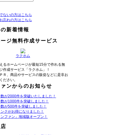
でないの方はこちら
お忘れの方はこちら
らの新着情報
ページ無料作成サービス
ラクホム
えるホームページが最短15分で作れる無
ジ作成サービス「ラクホム」！
ＰＲ、商品やサービスの販促などに是非お
ください。
ファンからのお知らせ
数が2000件を突破いたしました！
数が1000件を突破しました！
数が500件を突破しました！
リンクがお得になりました！
ウンファン」地域版オープン！
お店