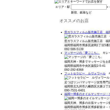
エリア・駅
×
新宿、銀座など
オススメのお店
窓ガラスフィルム販売施工店 福
窓ガラスフィルム販売施工店 福岡
福岡県福岡市博多区諸岡1丁目5番
092-586-5139
マッサージの「夢ごこち」
キレイ
福岡天神・博多でマッサージをお探
福岡県福岡市中央区薬院2-5-41
092-292-8368
フットセラピー ルヴォワール
キ
足つぼリンパマッサージ女性専門店
福岡県北九州市八幡西区大膳２丁
090-7531-6401
福岡ー博多のオイルマッサージ・
福岡天神、博多の出張マッサージ個
福岡県福岡市博多区博多駅前２－