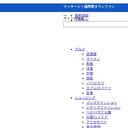
マッサージ｜福岡県タウンファン
無料登録
サイト内検索：
お問合せ
グルメ
居酒屋
ラーメン
和食
洋食
中華
焼鳥
バー/クラブ
カフェ/スイーツ
定食
ショッピング
メンズファッション
レディスファッション
ベビー/子ども服
古着/リメイク
アクセサリー
食品/飲料