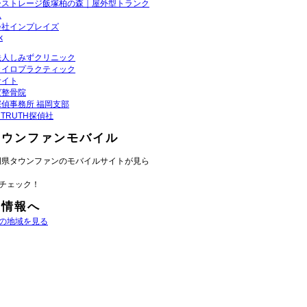
ーストレージ飯塚柏の森｜屋外型トランク
ム
会社インプレイズ
k
法人しみずクリニック
カイロプラクティック
サイト
ば整骨院
偵事務所 福岡支部
K TRUTH探偵社
タウンファンモバイル
岡県タウンファンのモバイルサイトが見ら
チェック！
域情報へ
の地域を見る