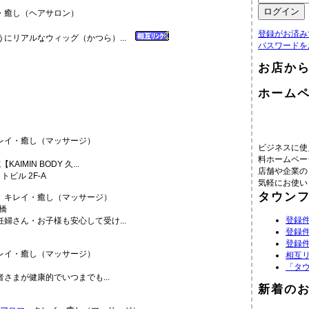
癒し（ヘアサロン）
登録がお済み
にリアルなウィッグ（かつら）...
パスワードを
お店か
ホーム
イ・癒し（マッサージ）
ビジネスに使
料ホームペー
MIN BODY 久...
店舗や企業の
ビル 2F-A
気軽にお使い
タウン
キレイ・癒し（マッサージ）
登録件
婦さん・お子様も安心して受け...
登録件
登録件
イ・癒し（マッサージ）
相互
「タ
さまが健康的でいつまでも...
新着の