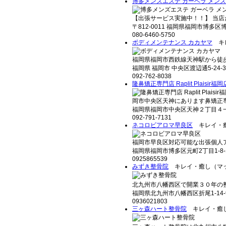
博多メンズエステ ガーベラ メン
【出張サービス実施中！！】 当店だ
〒812-0011 福岡県福岡市博多
080-6460-5750
ボディメンテナンス カカヤマ
キレ
福岡県福岡市西鉄線天神駅から徒歩３
福岡県 福岡市 中央区渡辺通5-24-
092-762-8038
隆鼻矯正専門店 Raplit Plaisir
岡市中央区天神にあります鼻矯正専門店【R
福岡県福岡市中央区天神２丁目４−２
092-791-7131
ネコロビアロマ早良区
キレイ・癒
福岡市早良区対応可能な出張個人ア
福岡県福岡市博多区元町2丁目1-8-
0925865539
みずき整骨院
キレイ・癒し（マ
北九州市八幡西区で開業３０年の整
福岡県北九州市八幡西区折尾1-14-
0936021803
三ヶ森ハート整骨院
キレイ・癒し