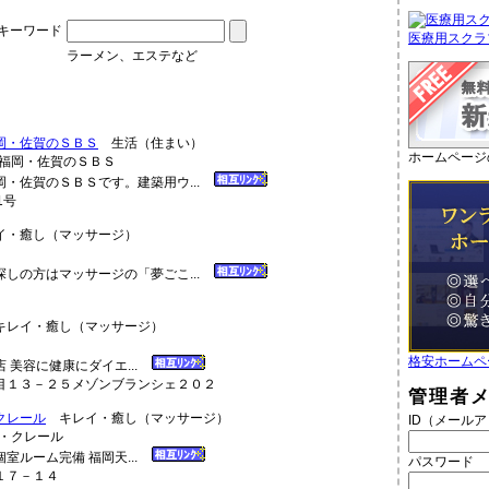
キーワード
医療用スクラ
ラーメン、エステなど
岡・佐賀のＳＢＳ
生活（住まい）
ホームページ
・佐賀のＳＢＳです。建築用ウ...
1号
・癒し（マッサージ）
しの方はマッサージの「夢ごこ...
レイ・癒し（マッサージ）
格安ホームペ
 美容に健康にダイエ...
目１３－２５メゾンブランシェ２０２
管理者
クレール
キレイ・癒し（マッサージ）
ID（メール
室ルーム完備 福岡天...
パスワード
１７－１４