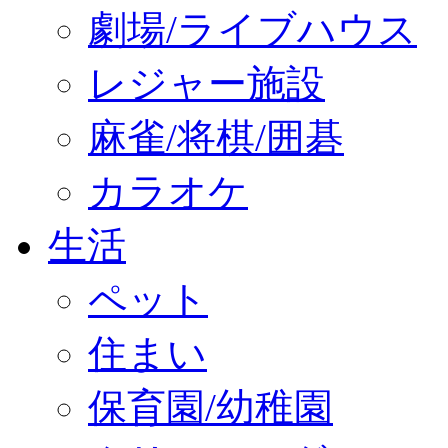
劇場/ライブハウス
レジャー施設
麻雀/将棋/囲碁
カラオケ
生活
ペット
住まい
保育園/幼稚園