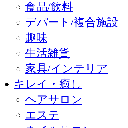
食品/飲料
デパート/複合施設
趣味
生活雑貨
家具/インテリア
キレイ・癒し
ヘアサロン
エステ