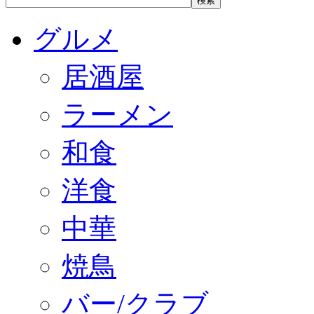
グルメ
居酒屋
ラーメン
和食
洋食
中華
焼鳥
バー/クラブ