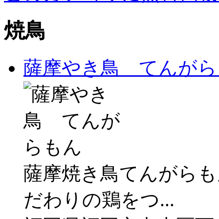
焼鳥
薩摩やき鳥 てんがら
薩摩焼き鳥てんがらも
だわりの鶏をつ...