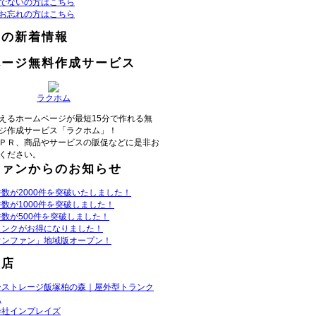
でないの方はこちら
お忘れの方はこちら
らの新着情報
ページ無料作成サービス
ラクホム
えるホームページが最短15分で作れる無
ジ作成サービス「ラクホム」！
ＰＲ、商品やサービスの販促などに是非お
ください。
ファンからのお知らせ
数が2000件を突破いたしました！
数が1000件を突破しました！
数が500件を突破しました！
リンクがお得になりました！
ウンファン」地域版オープン！
お店
ーストレージ飯塚柏の森｜屋外型トランク
ム
会社インプレイズ