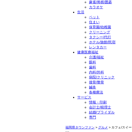
麻雀/将棋/囲碁
カラオケ
生活
ペット
住まい
保育園/幼稚園
クリーニング
タクシー/代行
ホテル/旅館/民宿
レンタカー
健康医療福祉
介護/福祉
眼科
歯科
内科/外科
病院/クリニック
接骨/整骨
鍼灸
各種療法
サービス
情報・印刷
会計士/税理士
結婚/ブライダル
専門
福岡県タウンファン
>
グルメ
> カフェ/スイ