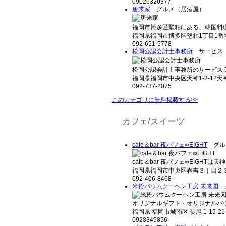
09026320377
唐来家
グルメ（居酒屋）
福岡市博多区堅粕にある、韓国料理
福岡県福岡市博多区堅粕1丁目1番
092-651-5778
松岡公認会計士事務所
サービス（
松岡公認会計士事務所のサービス 5つ
福岡県福岡市中央区天神1-2-12天神
092-737-2075
このカテゴリに無料掲載する>>
カフェ/スイーツ
cafe＆bar 夜パフェ∞EIGHT
グルメ
cafe＆bar 夜パフェ∞EIGHTは天
福岡県福岡市中央区春吉３丁目２３
092-406-8468
米粉バウムクーヘン工房 未来図
グ
オリジナルギフト・オリジナルバウ
福岡県 福岡市城南区 長尾 1-15-2
0928349856