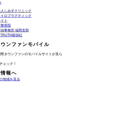
k
法人しみずクリニック
カイロプラクティック
サイト
ば整骨院
偵事務所 福岡支部
K TRUTH探偵社
タウンファンモバイル
岡県タウンファンのモバイルサイトが見ら
チェック！
域情報へ
の地域を見る