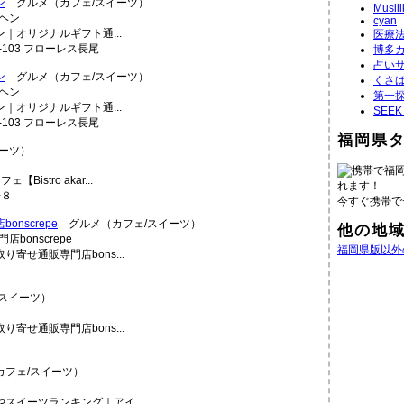
ン
グルメ（カフェ/スイーツ）
Musiii
cyan
｜オリジナルギフト通...
医療
1-103 フローレス長尾
博多
占い
ン
グルメ（カフェ/スイーツ）
くさ
第一探
｜オリジナルギフト通...
SEE
1-103 フローレス長尾
福岡県
ーツ）
携帯で福
stro akar...
れます！
−８
今すぐ携帯で
nscrepe
グルメ（カフェ/スイーツ）
他の地
福岡県版以外
寄せ通販専門店bons...
スイーツ）
寄せ通販専門店bons...
フェ/スイーツ）
スイーツランキング｜アイ...