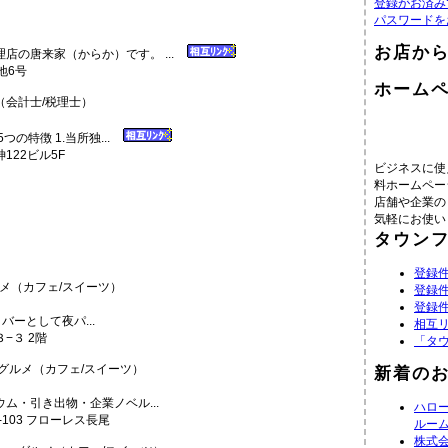
登録がお済み
パスワードを
お店か
店の唐来家（からか）です。 ...
地6号
ホーム
会計士/税理士）
の特徴 1.当所独...
122ビル5F
ビジネスに使
料ホームペー
店舗や企業の
気軽にお使い
タウン
登録件
（カフェ/スイーツ）
登録件
登録件
神 バーとして夜パ...
相互
−３ 2階
「タ
ルメ（カフェ/スイーツ）
新着の
ム・引き出物・企業ノベル...
ハロ
1-103 フローレス長尾
ルー
株式