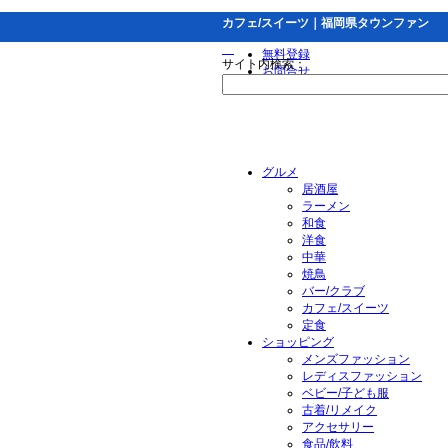
カフェ/スイーツ｜福岡県タウンファン
無料登録
サイト内検索：
お問合せ
グルメ
居酒屋
ラーメン
和食
洋食
中華
焼鳥
バー/クラブ
カフェ/スイーツ
定食
ショッピング
メンズファッション
レディスファッション
ベビー/子ども服
古着/リメイク
アクセサリー
食品/飲料