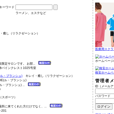
キーワード
ラーメン、エステなど
・癒し（リラクゼーション）
医療用スクラ
ホームページ
限定サロンです。 お部...
神パインクレスト1025号室
格安ホームペ
E(ル・ブランシュ)
キレイ・癒し（リラクゼーション）
管理者
(ル・ブランシュ) ...
ID（メール
0
パスワード
（スポーツ）
所に来てくれた方だけでなく、...
201