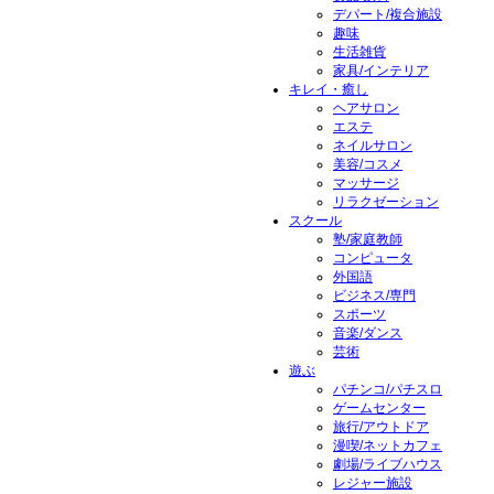
デパート/複合施設
趣味
生活雑貨
家具/インテリア
キレイ・癒し
ヘアサロン
エステ
ネイルサロン
美容/コスメ
マッサージ
リラクゼーション
スクール
塾/家庭教師
コンピュータ
外国語
ビジネス/専門
スポーツ
音楽/ダンス
芸術
遊ぶ
パチンコ/パチスロ
ゲームセンター
旅行/アウトドア
漫喫/ネットカフェ
劇場/ライブハウス
レジャー施設