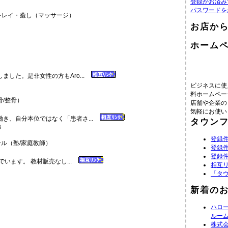
登録がお済み
パスワードを
レイ・癒し（マッサージ）
お店か
ホーム
した。是非女性の方もAro...
ビジネスに使
料ホームペー
/整骨）
店舗や企業の
気軽にお使い
き、自分本位ではなく「患者さ...
タウン
3
登録件
ル（塾/家庭教師）
登録件
登録件
います。 教材販売なし...
相互
「タ
新着の
ハロ
ルー
株式