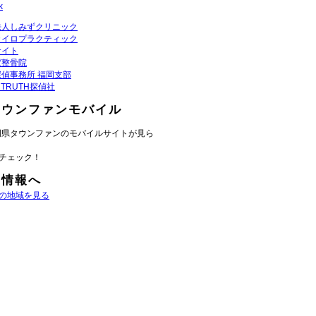
k
法人しみずクリニック
カイロプラクティック
サイト
ば整骨院
偵事務所 福岡支部
K TRUTH探偵社
タウンファンモバイル
岡県タウンファンのモバイルサイトが見ら
チェック！
域情報へ
の地域を見る