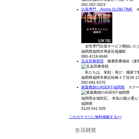
092-262-3023
出張専門 Aroma SLOW TIME
キ
女性専門出張サービス開始いたしま
福岡県福岡市博多区祗園町
080-4218-6846
五反田整骨院
健康医療福祉（接骨
私たちは、笑顔・喜び・感謝で働
福岡県福岡市東区松崎４丁目30-1
092-681-6370
家庭教師のAGENT-福岡県
スクー
福岡県全域対応。 本気の親が選んで
福岡県
0120-541-509
このカテゴリに無料掲載する>>
生活雑貨