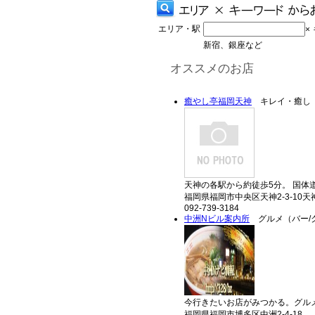
エリア・駅
×
新宿、銀座など
オススメのお店
癒やし亭福岡天神
キレイ・癒し
天神の各駅から約徒歩5分。 国体
福岡県福岡市中央区天神2-3-10
092-739-3184
中洲Nビル案内所
グルメ（バー/
今行きたいお店がみつかる。グルメ
福岡県福岡市博多区中洲2-4-18