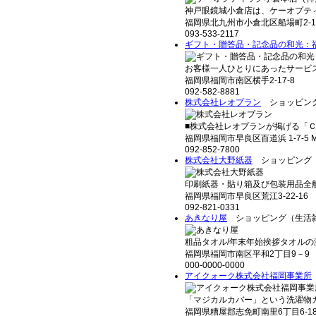
神戸眼鏡城小倉店は、ケーオプティ
福岡県北九州市小倉北区船場町2-1
093-533-2117
ギフト・贈答品・記念品の和光：
お客様一人ひとりにあったサービス
福岡県福岡市南区横手2-17-8
092-582-8881
株式会社レオプラン
ショッピング
■株式会社レオプランが掲げる「Ｃ」「
福岡県福岡市早良区百道浜 1-7-5 M-
092-852-7800
株式会社大野紙器
ショッピング
印刷紙器・貼り箱及び包装用品全般
福岡県福岡市早良区荒江3-22-16
092-821-0331
あきなり屋
ショッピング（生活
粗品タオル/年末年始挨拶タオルの激
福岡県福岡市南区平和2丁目9－9
000-0000-0000
アイクォーク株式会社福岡事業所
「マジカルカバー」という洗濯物カバ
福岡県糟屋郡志免町南里6丁目6-1