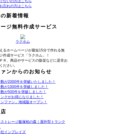
でないの方はこちら
お忘れの方はこちら
らの新着情報
ページ無料作成サービス
ラクホム
えるホームページが最短15分で作れる無
ジ作成サービス「ラクホム」！
ＰＲ、商品やサービスの販促などに是非お
ください。
ファンからのお知らせ
数が2000件を突破いたしました！
数が1000件を突破しました！
数が500件を突破しました！
リンクがお得になりました！
ウンファン」地域版オープン！
お店
ーストレージ飯塚柏の森｜屋外型トランク
ム
会社インプレイズ