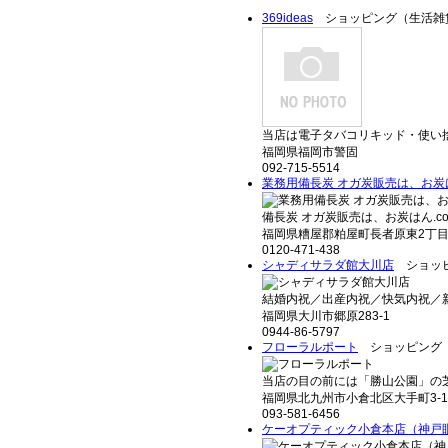
369ideas
ショッピング（生活雑
当店は電子タバコリキッド・使い捨
福岡県福岡市警固
092-715-5514
業務用備長炭 オガ炭販売は、お炭は
備長炭 オガ炭販売は、お炭はん.co
福岡県糟屋郡粕屋町長者原東2丁目8
0120-471-438
シャディサラダ館大川店
ショッピ
結婚内祝／出産内祝／快気内祝／新
福岡県大川市郷原283-1
0944-86-5797
フローラルポート
ショッピング
当店の目の前には「勝山公園」の芝生
福岡県北九州市小倉北区大手町3-1
093-581-6456
ケーオプティック小倉本店（神戸