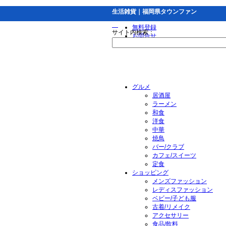
生活雑貨｜福岡県タウンファン
無料登録
サイト内検索：
お問合せ
グルメ
居酒屋
ラーメン
和食
洋食
中華
焼鳥
バー/クラブ
カフェ/スイーツ
定食
ショッピング
メンズファッション
レディスファッション
ベビー/子ども服
古着/リメイク
アクセサリー
食品/飲料