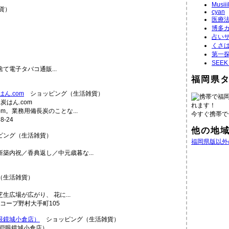
Musiii
貨）
cyan
医療
博多
占い
くさ
第一探
SEE
て電子タバコ通販...
福岡県
ん.com
ショッピング（生活雑貨）
携帯で福
れます！
m。業務用備長炭のことな...
今すぐ携帯で
-24
他の地
ング（生活雑貨）
福岡県版以外
築内祝／香典返し／中元歳暮な...
（生活雑貨）
広場が広がり、 花に...
コープ野村大手町105
眼鏡城小倉店）
ショッピング（生活雑貨）