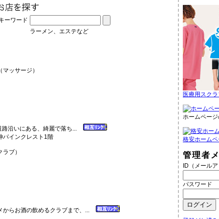
キーワード
ラーメン、エステなど
（マッサージ）
医療用スクラ
ホームページ
道路沿いにある、綺麗で落ち...
天神パインクレスト1階
格安ホームペ
クラブ）
管理者
ID（メール
パスワード
からお酒の飲めるクラブまで、...