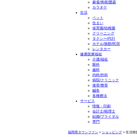
麻雀/将棋/囲碁
カラオケ
生活
ペット
住まい
保育園/幼稚園
クリーニング
タクシー/代行
ホテル/旅館/民宿
レンタカー
健康医療福祉
介護/福祉
眼科
歯科
内科/外科
病院/クリニック
接骨/整骨
鍼灸
各種療法
サービス
情報・印刷
会計士/税理士
結婚/ブライダル
専門
福岡県タウンファン
>
ショッピング
> 生活雑