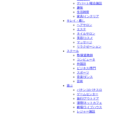
デパート/複合施設
趣味
生活雑貨
家具/インテリア
キレイ・癒し
ヘアサロン
エステ
ネイルサロン
美容/コスメ
マッサージ
リラクゼーション
スクール
塾/家庭教師
コンピュータ
外国語
ビジネス/専門
スポーツ
音楽/ダンス
芸術
遊ぶ
パチンコ/パチスロ
ゲームセンター
旅行/アウトドア
漫喫/ネットカフェ
劇場/ライブハウス
レジャー施設