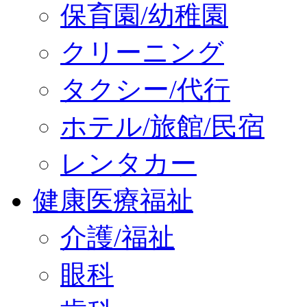
保育園/幼稚園
クリーニング
タクシー/代行
ホテル/旅館/民宿
レンタカー
健康医療福祉
介護/福祉
眼科