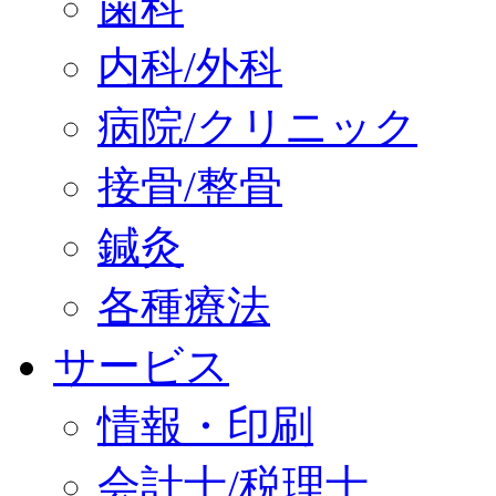
歯科
内科/外科
病院/クリニック
接骨/整骨
鍼灸
各種療法
サービス
情報・印刷
会計士/税理士