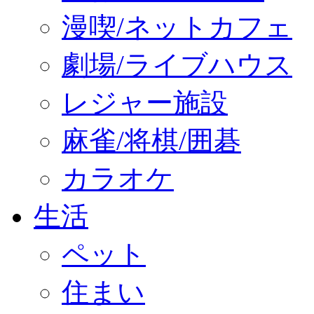
漫喫/ネットカフェ
劇場/ライブハウス
レジャー施設
麻雀/将棋/囲碁
カラオケ
生活
ペット
住まい