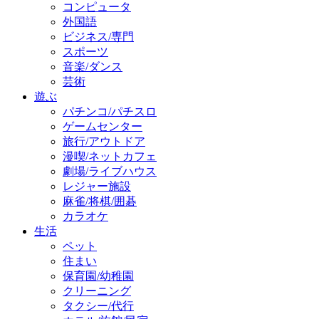
コンピュータ
外国語
ビジネス/専門
スポーツ
音楽/ダンス
芸術
遊ぶ
パチンコ/パチスロ
ゲームセンター
旅行/アウトドア
漫喫/ネットカフェ
劇場/ライブハウス
レジャー施設
麻雀/将棋/囲碁
カラオケ
生活
ペット
住まい
保育園/幼稚園
クリーニング
タクシー/代行