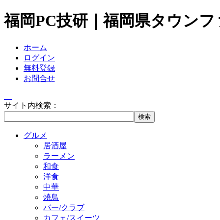
福岡PC技研｜福岡県タウンフ
ホーム
ログイン
無料登録
お問合せ
サイト内検索：
グルメ
居酒屋
ラーメン
和食
洋食
中華
焼鳥
バー/クラブ
カフェ/スイーツ