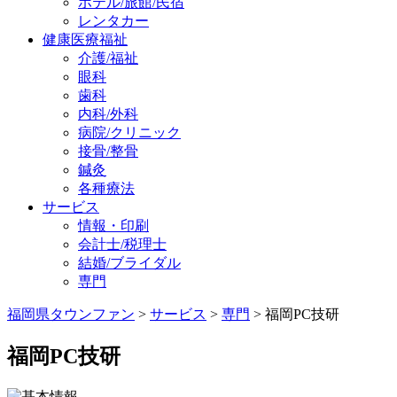
ホテル/旅館/民宿
レンタカー
健康医療福祉
介護/福祉
眼科
歯科
内科/外科
病院/クリニック
接骨/整骨
鍼灸
各種療法
サービス
情報・印刷
会計士/税理士
結婚/ブライダル
専門
福岡県タウンファン
>
サービス
>
専門
> 福岡PC技研
福岡PC技研