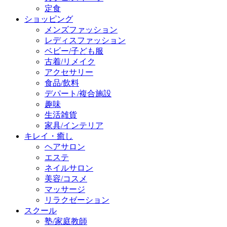
定食
ショッピング
メンズファッション
レディスファッション
ベビー/子ども服
古着/リメイク
アクセサリー
食品/飲料
デパート/複合施設
趣味
生活雑貨
家具/インテリア
キレイ・癒し
ヘアサロン
エステ
ネイルサロン
美容/コスメ
マッサージ
リラクゼーション
スクール
塾/家庭教師