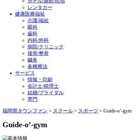
ホテル/旅館/民宿
レンタカー
健康医療福祉
介護/福祉
眼科
歯科
内科/外科
病院/クリニック
接骨/整骨
鍼灸
各種療法
サービス
情報・印刷
会計士/税理士
結婚/ブライダル
専門
福岡県タウンファン
>
スクール
>
スポーツ
> Guide-o’-gym
Guide-o’-gym