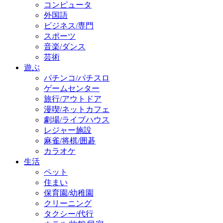
コンピュータ
外国語
ビジネス/専門
スポーツ
音楽/ダンス
芸術
遊ぶ
パチンコ/パチスロ
ゲームセンター
旅行/アウトドア
漫喫/ネットカフェ
劇場/ライブハウス
レジャー施設
麻雀/将棋/囲碁
カラオケ
生活
ペット
住まい
保育園/幼稚園
クリーニング
タクシー/代行