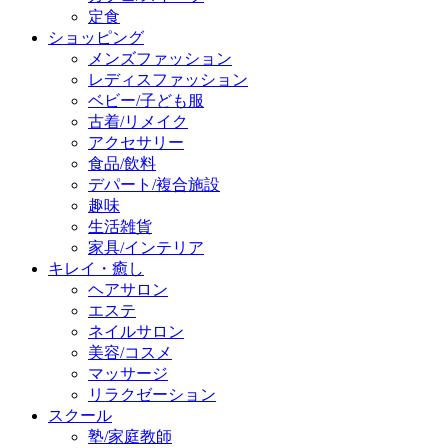
定食
ショッピング
メンズファッション
レディスファッション
ベビー/子ども服
古着/リメイク
アクセサリー
食品/飲料
デパート/複合施設
趣味
生活雑貨
家具/インテリア
キレイ・癒し
ヘアサロン
エステ
ネイルサロン
美容/コスメ
マッサージ
リラクゼーション
スクール
塾/家庭教師