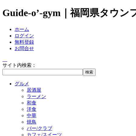
Guide-o’-gym｜福岡県タウ
ホーム
ログイン
無料登録
お問合せ
サイト内検索：
グルメ
居酒屋
ラーメン
和食
洋食
中華
焼鳥
バー/クラブ
カフェ/スイーツ