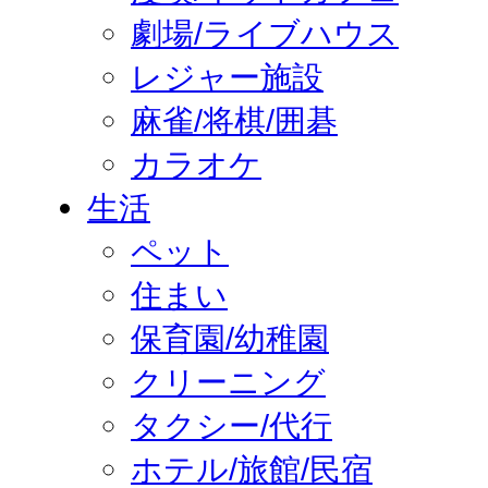
劇場/ライブハウス
レジャー施設
麻雀/将棋/囲碁
カラオケ
生活
ペット
住まい
保育園/幼稚園
クリーニング
タクシー/代行
ホテル/旅館/民宿