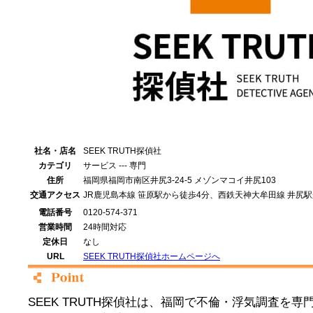
社名・店名
SEEK TRUTH探偵社
カテゴリ
サービス --- 専門
住所
福岡県福岡市南区井尻3-24-5 メゾンマコイ井尻103
交通アクセス
JR鹿児島本線 笹原駅から徒歩4分、西鉄天神大牟田線 井尻
電話番号
0120-574-371
営業時間
24時間対応
定休日
なし
URL
SEEK TRUTH探偵社ホームページへ
SEEK TRUTH探偵社は、福岡で不倫・浮気調査を