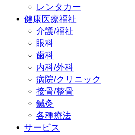
レンタカー
健康医療福祉
介護/福祉
眼科
歯科
内科/外科
病院/クリニック
接骨/整骨
鍼灸
各種療法
サービス