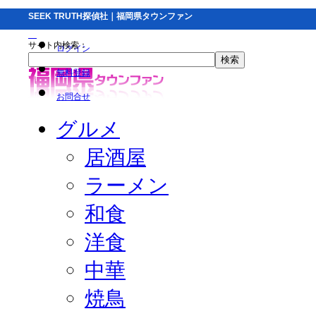
SEEK TRUTH探偵社｜福岡県タウンファン
サイト内検索：
ログイン
無料登録
お問合せ
グルメ
居酒屋
ラーメン
和食
洋食
中華
焼鳥