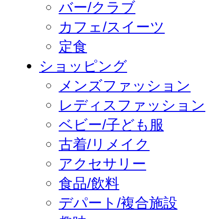
バー/クラブ
カフェ/スイーツ
定食
ショッピング
メンズファッション
レディスファッション
ベビー/子ども服
古着/リメイク
アクセサリー
食品/飲料
デパート/複合施設